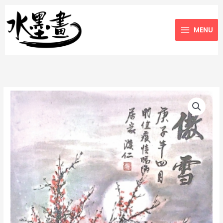
Skip
to
MENU
content
76_
傲
雪
quantity