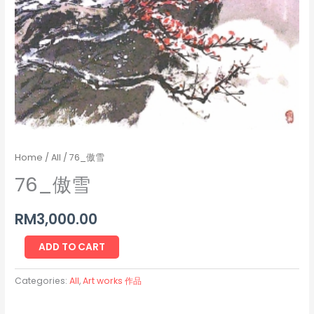
Home
/
All
/ 76_傲雪
76_傲雪
RM
3,000.00
ADD TO CART
Categories:
All
,
Art works 作品