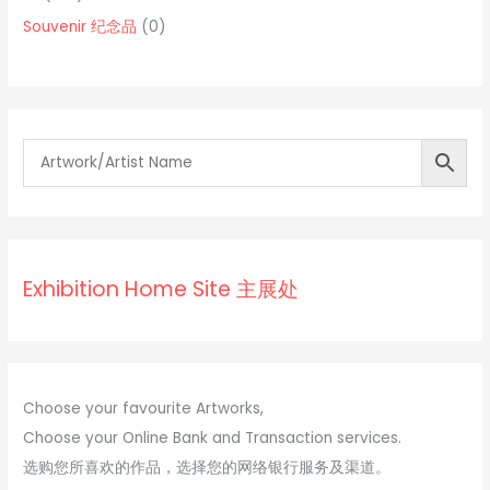
p
o
p
Souvenir 纪念品
0
r
d
r
o
u
o
d
c
d
u
t
u
c
s
c
t
t
s
s
Exhibition Home Site 主展处
Choose your favourite Artworks,
Choose your Online Bank and Transaction services.
选购您所喜欢的作品，选择您的网络银行服务及渠道。