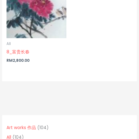
All
8_富贵长春
RM
2,800.00
1
0
1
0
p
0
Art works 作品
104
4
r
4
All
104